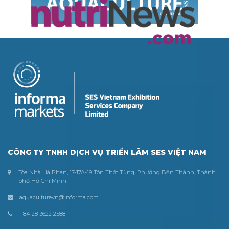
CÔNG TY TNHH DỊCH VỤ TRIỂN LÃM SES VIỆT NAM
Tòa Nhà Hà Phan, 17-17A-19 Tôn Thất Tùng, Phường Bến Thành, Thành
phố Hồ Chí Minh
aquaculturevn@informa.com
+84 28 3622 2588