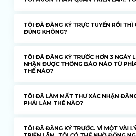
TÔI ĐÃ ĐĂNG KÝ TRỰC TUYẾN RỒI THÌ
ĐÚNG KHÔNG?
TÔI ĐÃ ĐĂNG KÝ TRƯỚC HƠN 3 NGÀY 
NHẬN ĐƯỢC THÔNG BÁO NÀO TỪ PHÍA 
THẾ NÀO?
TÔI ĐÃ LÀM MẤT THƯ XÁC NHẬN ĐĂNG
PHẢI LÀM THẾ NÀO?
TÔI ĐÃ ĐĂNG KÝ TRƯỚC. VÌ MỘT VÀI 
TRIỂN LÃM. TÔI CÓ THỂ NHỜ ĐỒNG N