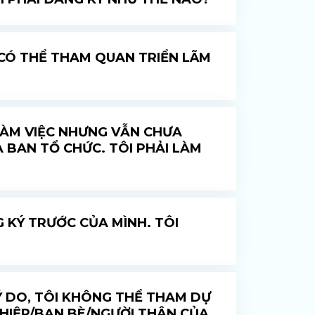
 CÓ THỂ THAM QUAN TRIỂN LÃM
LÀM VIỆC NHƯNG VẪN CHƯA
BAN TỔ CHỨC. TÔI PHẢI LÀM
 KÝ TRƯỚC CỦA MÌNH. TÔI
LÝ DO, TÔI KHÔNG THỂ THAM DỰ
GHIỆP/BẠN BÈ/NGƯỜI THÂN CỦA