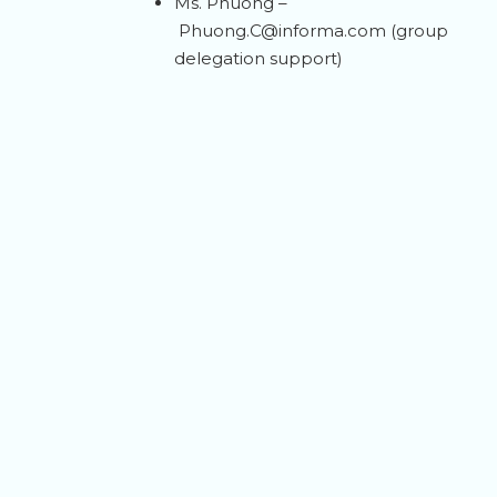
Ms. Phuong –
Phuong.C@informa.com
(group
delegation support)