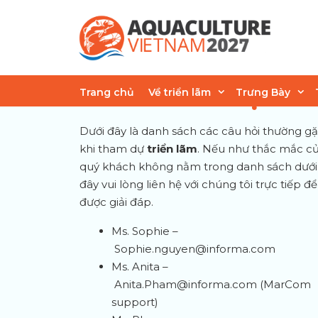
Skip
to
content
CÂU HỎI
THƯỜNG GẶP
Trang chủ
Về triển lãm
Trưng Bày
Dưới đây là danh sách các câu hỏi thường g
khi tham dự
triển lãm
. Nếu như thắc mắc c
quý khách không nằm trong danh sách dưới
đây vui lòng liên hệ với chúng tôi trực tiếp để
được giải đáp.
Ms. Sophie –
Sophie.nguyen@informa.com
Ms. Anita –
Anita.Pham@informa.com
(MarCom
support)