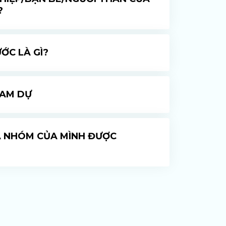
?
ỚC LÀ GÌ?
HAM DỰ
CẢ NHÓM CỦA MÌNH ĐƯỢC