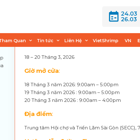
24.03
26.03
TRIỂN LÃM MỞ CỬA VÀO LÚC NÀO?
Tham Quan
Tin tức
Liên Hệ
VietShrimp
VN
Thời gian
:
18 – 20 Tháng 3, 2026
ặp
ủa
Giờ mở cửa
:
18 Tháng 3 năm 2026: 9:00am – 5:00pm
19 Tháng 3 năm 2026 : 9:00am – 5:00pm
20 Tháng 3 năm 2026 : 9:00am – 4:00pm
Địa điểm
:
Trung tâm Hội chợ và Triển Lãm Sài Gòn (SECC),