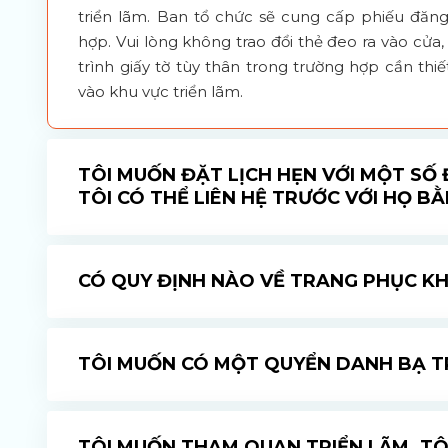
triển lãm. Ban tổ chức sẽ cung cấp phiếu đăn
hợp. Vui lòng không trao đổi thẻ đeo ra vào cửa
trình giấy tờ tùy thân trong trường hợp cần thi
vào khu vực triển lãm.
TÔI MUỐN ĐẶT LỊCH HẸN VỚI MỘT SỐ 
TÔI CÓ THỂ LIÊN HỆ TRƯỚC VỚI HỌ B
CÓ QUY ĐỊNH NÀO VỀ TRANG PHỤC K
TÔI MUỐN CÓ MỘT QUYỂN DANH BẠ T
TÔI MUỐN THAM QUAN TRIỂN LÃM. TÔ