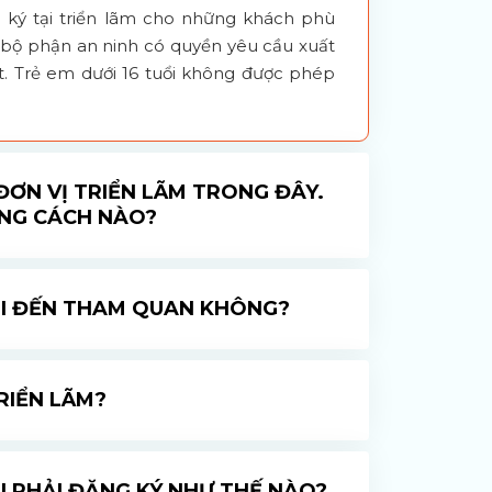
g ký tại triển lãm cho những khách phù
, bộ phận an ninh có quyền yêu cầu xuất
ết. Trẻ em dưới 16 tuổi không được phép
ĐƠN VỊ TRIỂN LÃM TRONG ĐÂY.
ẰNG CÁCH NÀO?
HI ĐẾN THAM QUAN KHÔNG?
RIỂN LÃM?
I PHẢI ĐĂNG KÝ NHƯ THẾ NÀO?