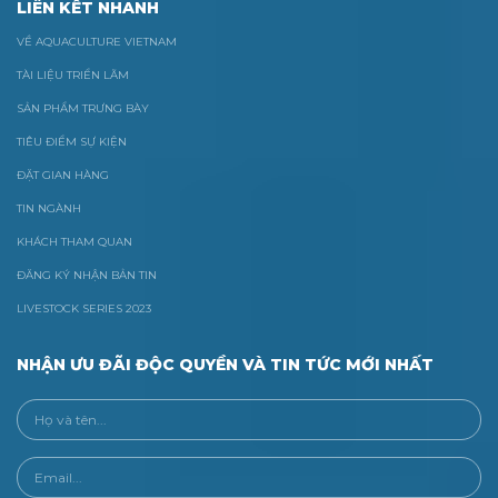
LIÊN KẾT NHANH
VỀ AQUACULTURE VIETNAM
TÀI LIỆU TRIỂN LÃM
SẢN PHẨM TRƯNG BÀY
TIÊU ĐIỂM SỰ KIỆN
ĐẶT GIAN HÀNG
TIN NGÀNH
KHÁCH THAM QUAN
ĐĂNG KÝ NHẬN BẢN TIN
LIVESTOCK SERIES 2023
NHẬN ƯU ĐÃI ĐỘC QUYỀN VÀ TIN TỨC MỚI NHẤT