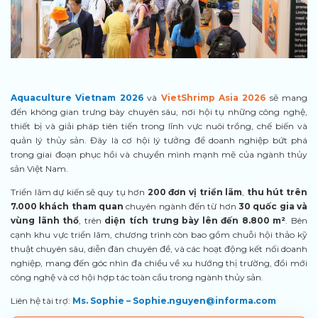
Aquaculture Vietnam 2026
và
VietShrimp Asia 2026
sẽ mang
đến không gian trưng bày chuyên sâu, nơi hội tụ những công nghệ,
thiết bị và giải pháp tiên tiến trong lĩnh vực nuôi trồng, chế biến và
quản lý thủy sản. Đây là cơ hội lý tưởng để doanh nghiệp bứt phá
trong giai đoạn phục hồi và chuyển mình mạnh mẽ của ngành thủy
sản Việt Nam.
Triển lãm dự kiến sẽ quy tụ hơn
200 đơn vị triển lãm
,
thu hút trên
7.000 khách tham quan
chuyên ngành đến từ hơn
30 quốc gia và
vùng lãnh thổ
, trên
diện tích trưng bày lên đến 8.800 m²
. Bên
cạnh khu vực triển lãm, chương trình còn bao gồm chuỗi hội thảo kỹ
thuật chuyên sâu, diễn đàn chuyên đề, và các hoạt động kết nối doanh
nghiệp, mang đến góc nhìn đa chiều về xu hướng thị trường, đổi mới
công nghệ và cơ hội hợp tác toàn cầu trong ngành thủy sản.
Liên hệ tài trợ:
Ms. Sophie –
Sophie.nguyen@informa.com