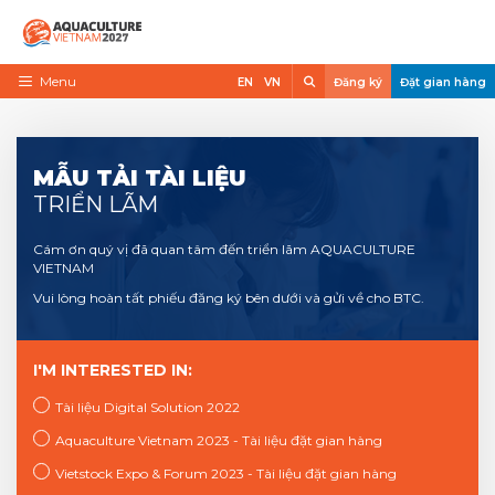
Skip
to
content
Search
Menu
EN
VN
Đăng ký
Đặt gian hàng
Trang chủ
Về triển lãm
MẪU TẢI TÀI LIỆU
TRIỂN LÃM
Trưng Bày
Cám ơn quý vị đã quan tâm đến triển lãm AQUACULTURE
Tham Quan
VIETNAM
Tin tức
Vui lòng hoàn tất phiếu đăng ký bên dưới và gửi về cho BTC.
Liên Hệ
I'M INTERESTED IN:
VietShrimp
Tài liệu Digital Solution 2022
Aquaculture Vietnam 2023 - Tài liệu đặt gian hàng
Vietstock Expo & Forum 2023 - Tài liệu đặt gian hàng