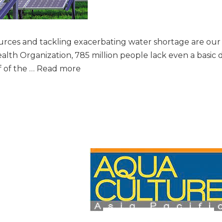
 and tackling exacerbating water shortage are our big
lth Organization, 785 million people lack even a basic d
WATER
 of the …
Read more
IS
LIFE
–
GIVING
BACK
TO
THE
COMMUNITY