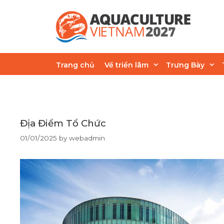
Skip
to
content
webadmin
Trang chủ
Về triển lãm
Trưng Bày
Địa Điểm Tổ Chức
01/01/2025
by
webadmin