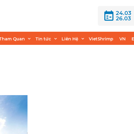
24.03
26.03
Tham Quan
Tin tức
Liên Hệ
VietShrimp
VN