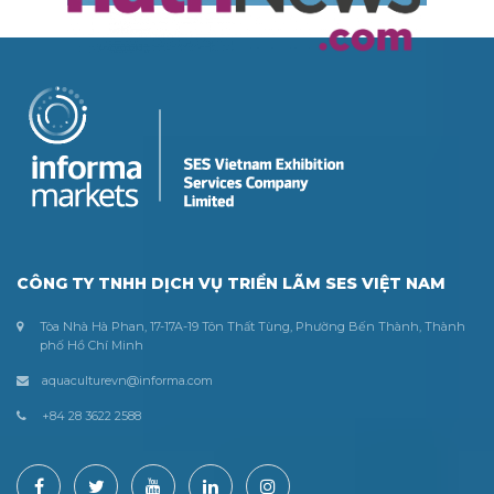
CÔNG TY TNHH DỊCH VỤ TRIỂN LÃM SES VIỆT NAM
Tòa Nhà Hà Phan, 17-17A-19 Tôn Thất Tùng, Phường Bến Thành, Thành
phố Hồ Chí Minh
aquaculturevn@informa.com
+84 28 3622 2588