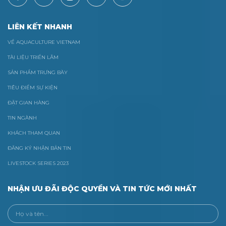
LIÊN KẾT NHANH
VỀ AQUACULTURE VIETNAM
TÀI LIỆU TRIỂN LÃM
SẢN PHẨM TRƯNG BÀY
TIÊU ĐIỂM SỰ KIỆN
ĐẶT GIAN HÀNG
TIN NGÀNH
KHÁCH THAM QUAN
ĐĂNG KÝ NHẬN BẢN TIN
LIVESTOCK SERIES 2023
NHẬN ƯU ĐÃI ĐỘC QUYỀN VÀ TIN TỨC MỚI NHẤT