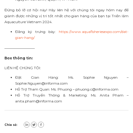
Đừng bỏ lỡ cơ hội này! Hãy liên hệ với chúng tôi ngay hôm nay để
giành được những vị trí tốt nhất cho gian hàng của bạn tại Triển lãm
Aquaculture Vietnam 2024.
Đăng ký trưng bày:
https://www.aquafisheriesexpo.com/dat-
gian-hang/
————————–
Box thông tin:
LIÊN HỆ CHÚNG TÔI:
Đặt Gian Hàng: Ms. Sophie Nguyen –
Sophie.Nguyen@informa.com
Hỗ Trợ Tham Quan: Ms. Phuong –
phuong.c@informa.com
Hỗ Trợ Truyền Thông & Marketing: Ms. Anita Pham –
anita.pham@informa.com
Chia sẻ: