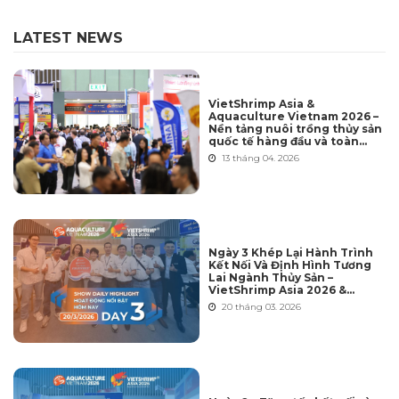
LATEST NEWS
VietShrimp Asia &
Aquaculture Vietnam 2026 –
Nền tảng nuôi trồng thủy sản
quốc tế hàng đầu và toàn
diện nhất tại Việt Nam
13 tháng 04. 2026
Ngày 3 Khép Lại Hành Trình
Kết Nối Và Định Hình Tương
Lai Ngành Thủy Sản –
VietShrimp Asia 2026 &
Aquaculture Vietnam 2026
20 tháng 03. 2026