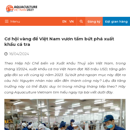
Skip
to
content
Search
Menu
EN
VN
Đăng ký
Đặt gian hàng
Trang chủ
Cơ hội vàng để Việt Nam vươn tầm bứt phá xuất
Về triển lãm
khẩu cá tra
16/04/2024
Trưng Bày
Theo Hiệp hội Chế biến và Xuất khẩu Thuỷ sản Việt Nam, trong
Tham Quan
tháng 1/2024, xuất khẩu cá tra Việt Nam đạt 165 triệu USD, tăng gần
gấp đôi so với cùng kỳ năm 2023. Sự bứt phá ngoạn mục này đặt ra
Tin tức
câu hỏi: Nguyên nhân nào dẫn đến thành công này? Liệu đà tăng
trưởng này có thể được duy trì trong những tháng tiếp theo? Hãy
Liên Hệ
cùng Aquaculture Vietnam tìm hiểu ngay tại bài viết dưới đây.
VietShrimp