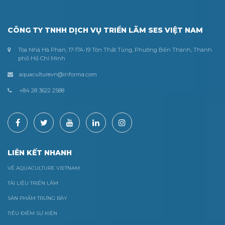
CÔNG TY TNHH DỊCH VỤ TRIỂN LÃM SES VIỆT NAM
Tòa Nhà Hà Phan, 17-17A-19 Tôn Thất Tùng, Phường Bến Thành, Thành
phố Hồ Chí Minh
aquaculturevn@informa.com
+84 28 3622 2588
LIÊN KẾT NHANH
VỀ AQUACULTURE VIETNAM
TÀI LIỆU TRIỂN LÃM
SẢN PHẨM TRƯNG BÀY
TIÊU ĐIỂM SỰ KIỆN