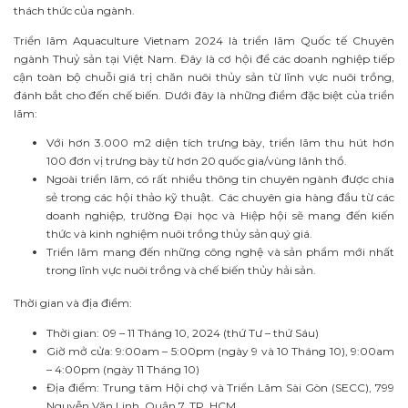
thách thức của ngành.
Triển lãm Aquaculture Vietnam 2024 là triển lãm Quốc tế Chuyên
ngành Thuỷ sản tại Việt Nam. Đây là cơ hội để các doanh nghiệp tiếp
cận toàn bộ chuỗi giá trị chăn nuôi thủy sản từ lĩnh vực nuôi trồng,
đánh bắt cho đến chế biến. Dưới đây là những điểm đặc biệt của triển
lãm:
Với hơn 3.000 m2 diện tích trưng bày, triển lãm thu hút hơn
100 đơn vị trưng bày từ hơn 20 quốc gia/vùng lãnh thổ.
Ngoài triển lãm, có rất nhiều thông tin chuyên ngành được chia
sẻ trong các hội thảo kỹ thuật. Các chuyên gia hàng đầu từ các
doanh nghiệp, trường Đại học và Hiệp hội sẽ mang đến kiến
thức và kinh nghiệm nuôi trồng thủy sản quý giá.
Triển lãm mang đến những công nghệ và sản phẩm mới nhất
trong lĩnh vực nuôi trồng và chế biến thủy hải sản.
Thời gian và địa điểm:
Thời gian: 09 – 11 Tháng 10, 2024 (thứ Tư – thứ Sáu)
Giờ mở cửa: 9:00am – 5:00pm (ngày 9 và 10 Tháng 10), 9:00am
– 4:00pm (ngày 11 Tháng 10)
Địa điểm: Trung tâm Hội chợ và Triển Lãm Sài Gòn (SECC), 799
Nguyễn Văn Linh, Quận 7, TP. HCM.