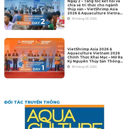
Ngày 2 – Tăng tốc kết nối và
chia sẻ tri thức cho ngành
thủy sản – VietShrimp Asia
2026 & Aquaculture Vietnam
2026
19 tháng 03. 2026
VietShrimp Asia 2026 &
Aquaculture Vietnam 2026
Chính Thức Khai Mạc – Mở Ra
Kỷ Nguyên Thủy Sản Thông
Minh Hội Nhập Toàn Cầu
18 tháng 03. 2026
ĐỐI TÁC TRUYỀN THÔNG