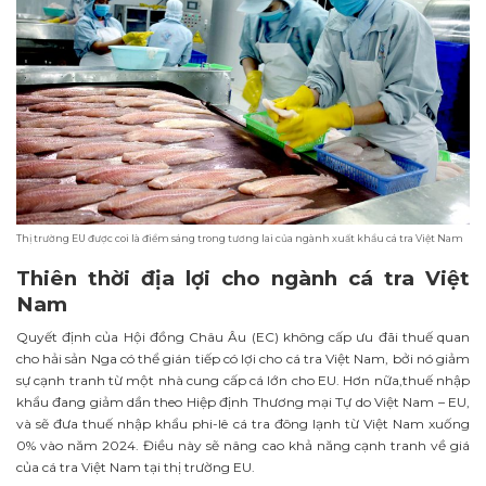
Thị trường EU được coi là điểm sáng trong tương lai của ngành xuất khẩu cá tra Việt Nam
Thiên thời địa lợi cho ngành cá tra Việt
Nam
Quyết định của Hội đồng Châu Âu (EC) không cấp ưu đãi thuế quan
cho hải sản Nga có thể gián tiếp có lợi cho cá tra Việt Nam, bởi nó giảm
sự cạnh tranh từ một nhà cung cấp cá lớn cho EU. Hơn nữa,thuế nhập
khẩu đang giảm dần theo Hiệp định Thương mại Tự do Việt Nam – EU,
và sẽ đưa thuế nhập khẩu phi-lê cá tra đông lạnh từ Việt Nam xuống
0% vào năm 2024. Điều này sẽ nâng cao khả năng cạnh tranh về giá
của cá tra Việt Nam tại thị trường EU.