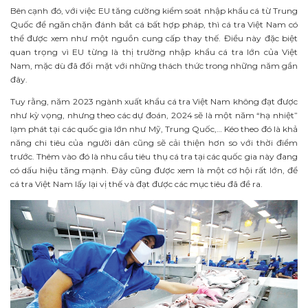
Bên cạnh đó, với việc EU tăng cường kiểm soát nhập khẩu cá từ Trung
Quốc để ngăn chặn đánh bắt cá bất hợp pháp, thì cá tra Việt Nam có
thể được xem như một nguồn cung cấp thay thế. Điều này đặc biệt
quan trọng vì EU từng là thị trường nhập khẩu cá tra lớn của Việt
Nam, mặc dù đã đối mặt với những thách thức trong những năm gần
đây.
Tuy rằng, năm 2023 ngành xuất khẩu cá tra Việt Nam không đạt được
như kỳ vọng, nhưng theo các dự đoán, 2024 sẽ là một năm “hạ nhiệt”
lạm phát tại các quốc gia lớn như Mỹ, Trung Quốc,… Kéo theo đó là khả
năng chi tiêu của người dân cũng sẽ cải thiện hơn so với thời điểm
trước. Thêm vào đó là nhu cầu tiêu thụ cá tra tại các quốc gia này đang
có dấu hiệu tăng mạnh. Đây cũng được xem là một cơ hội rất lớn, để
cá tra Việt Nam lấy lại vị thế và đạt được các mục tiêu đã đề ra.