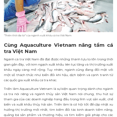
“Thiên thời địa lợi” của ngành xuất khẩu cá tra Việt Nam
Cùng Aquaculture Vietnam nâng tầm cá
tra Việt Nam
Ngành cá tra Việt Nam đã đạt được những thành tựu to lớn trong thời
gian gần đây, với kim ngạch xuất khẩu liên tục tăng và thị trường xuất
khẩu ngày càng mở rộng. Tuy nhiên, ngành cũng đang đối mặt với
một số thách thức như biến đổi khí hậu, dịch bệnh và cạnh tranh từ
các quốc gia xuất khẩu cá tra khác.
Triển lãm Aquaculture Vietnam là sự kiện quan trọng dành cho ngành
cá tra nói riêng và ngành thủy sản Việt Nam nói chung, thu hút sự
tham gia của các doanh nghiệp hàng đầu trong lĩnh vực sản xuất, chế
biến và xuất khẩu thủy hải sản. Triển lãm là cơ hội tốt để cập nhật xu
hướng thị trường mới nhất, tìm kiếm đối tác kinh doanh tiềm năng,
quảng bá sản phẩm và thương hiệu, và tìm kiếm giải pháp cho các