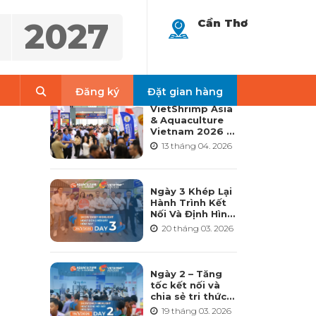
2027
Cần Thơ
LATEST NEWS
Search
Đăng ký
Đặt gian hàng
VietShrimp Asia
& Aquaculture
Vietnam 2026 –
Nền tảng nuôi
13 tháng 04. 2026
trồng thủy sản
quốc tế hàng
đầu và toàn diện
nhất tại Việt
Ngày 3 Khép Lại
Nam
Hành Trình Kết
Nối Và Định Hình
Tương Lai
20 tháng 03. 2026
Ngành Thủy Sản
– VietShrimp
Asia 2026 &
Aquaculture
Ngày 2 – Tăng
Vietnam 2026
tốc kết nối và
chia sẻ tri thức
cho ngành thủy
19 tháng 03. 2026