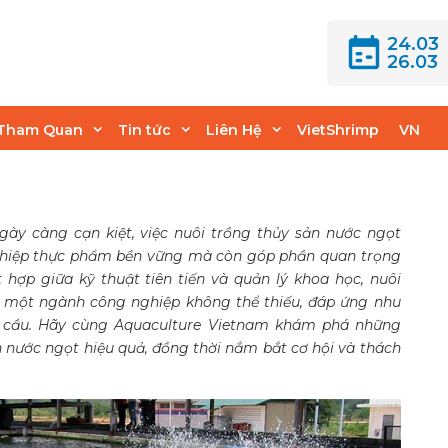
24.03
26.03
h Nuôi Trồng Thủy
Tham Quan
Tin tức
Liên Hệ
VietShrimp
VN
gày càng cạn kiệt, việc nuôi trồng thủy sản nước ngọt
ghiệp thực phẩm bền vững mà còn góp phần quan trọng
 hợp giữa kỹ thuật tiên tiến và quản lý khoa học, nuôi
h một ngành công nghiệp không thể thiếu, đáp ứng nhu
n cầu. Hãy cùng Aquaculture Vietnam khám phá những
 nước ngọt hiệu quả, đồng thời nắm bắt cơ hội và thách