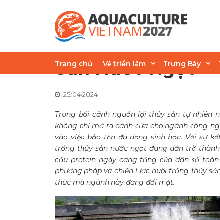
Skip
to
content
Khám Phá Mô Hìn
Sản Nước Ngọt
Trang chủ
Về triển lãm
Trưng Bày
25/04/2024
Trong bối cảnh nguồn lợi thủy sản tự nhiên n
không chỉ mở ra cánh cửa cho ngành công n
vào việc bảo tồn đa dạng sinh học. Với sự kết
trồng thủy sản nước ngọt đang dần trở thàn
cầu protein ngày càng tăng của dân số toà
phương pháp và chiến lược nuôi trồng thủy sản
thức mà ngành này đang đối mặt.