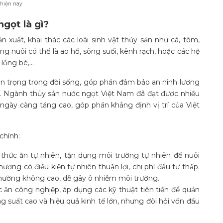
 hiện nay
gọt là gì?
 xuất, khai thác các loài sinh vật thủy sản như cá, tôm,
ng nuôi có thể là ao hồ, sông suối, kênh rạch, hoặc các hệ
 lồng bè,…
an trọng trong đời sống, góp phần đảm bảo an ninh lương
 tế. Ngành thủy sản nước ngọt Việt Nam đã đạt được nhiều
 ngày càng tăng cao, góp phần khẳng định vị trí của Việt
chính:
hức ăn tự nhiên, tận dụng môi trường tự nhiên để nuôi
ương có điều kiện tự nhiên thuận lợi, chi phí đầu tư thấp.
 thường không cao, dễ gây ô nhiễm môi trường.
 ăn công nghiệp, áp dụng các kỹ thuật tiên tiến để quản
g suất cao và hiệu quả kinh tế lớn, nhưng đòi hỏi vốn đầu