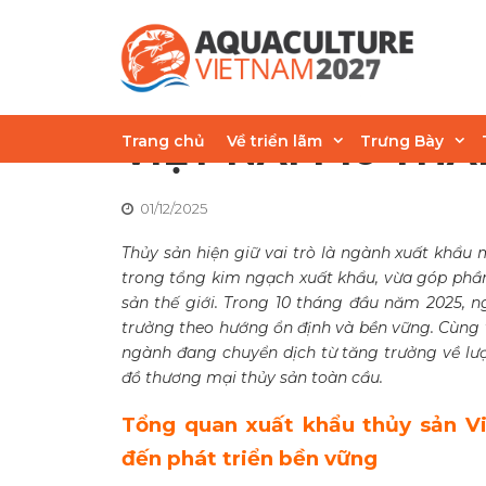
Skip
to
content
THỊ TRƯỜNG XUẤ
VIỆT NAM 10 TH
Trang chủ
Về triển lãm
Trưng Bày
01/12/2025
Thủy sản hiện giữ vai trò là ngành xuất khẩu
trong tổng kim ngạch xuất khẩu, vừa góp phần
sản thế giới. Trong 10 tháng đầu năm 2025, n
trưởng theo hướng ổn định và bền vững. Cùng 
ngành đang chuyển dịch từ tăng trưởng về lư
đồ thương mại thủy sản toàn cầu.
Tổng quan xuất khẩu thủy sản V
đến phát triển bền vững