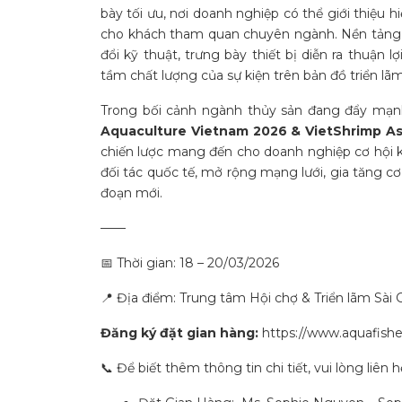
bày tối ưu
, nơi doanh nghiệp có thể giới thiệu
cho khách tham quan chuyên ngành. Nền tảng hạ
đổi kỹ thuật, trưng bày thiết bị diễn ra thuận 
tầm chất lượng của sự kiện trên bản đồ triển lã
Trong bối cảnh ngành thủy sản đang đẩy mạnh 
Aquaculture Vietnam 2026 & VietShrimp As
chiến lược mang đến cho doanh nghiệp cơ hội k
đối tác quốc tế, mở rộng mạng lưới, gia tăng c
đoạn mới.
——
📅 Thời gian: 18 – 20/03/2026
📍 Địa điểm: Trung tâm Hội chợ & Triển lãm Sài 
Đăng ký đặt gian hàng:
https://www.aquafishe
📞 Để biết thêm thông tin chi tiết, vui lòng liên 