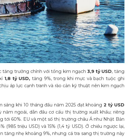
ực tăng trưởng chính với tổng kim ngạch
3,9 tỷ USD
, tăng
xỉ
1,8 tỷ USD,
tăng 9%, trong khi mực và bạch tuộc ghi
hịu áp lực cạnh tranh và rào cản kỹ thuật nên kim ngạch
ểm sáng khi 10 tháng đầu năm 2025 đạt khoảng
2 tỷ USD
ỳ năm ngoái, dẫn đầu cơ cấu thị trường xuất khẩu; riêng
g tới 60%. EU và một số thị trường châu Á như Nhật Bản
% (985 triệu USD) và 15% (1,4 tỷ USD). Ở chiều ngược lại,
ẫn tăng nhẹ khoảng 9%, nhưng cá tra sang thị trường này