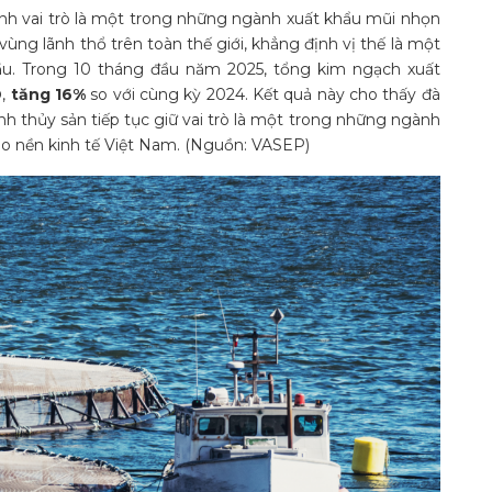
nh vai trò là một trong những ngành xuất khẩu mũi nhọn
vùng lãnh thổ trên toàn thế giới, khẳng định vị thế là một
ầu. Trong 10 tháng đầu năm 2025, tổng kim ngạch xuất
D
,
tăng 16%
so với cùng kỳ 2024. Kết quả này cho thấy đà
ịnh thủy sản tiếp tục giữ vai trò là một trong những ngành
ho nền kinh tế Việt Nam. (Nguồn: VASEP)