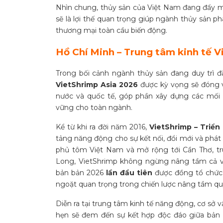
Nhìn chung, thủy sản của Việt Nam đang đẩy m
sẽ là lợi thế quan trọng giúp ngành thủy sản ph
thương mại toàn cầu biến động.
Hồ Chí Minh – Trung tâm kinh tế 
Trong bối cảnh ngành thủy sản đang duy trì đ
VietShrimp Asia 2026
được kỳ vọng sẽ đóng va
nước và quốc tế, góp phần xây dựng các mối 
vững cho toàn ngành.
Kể từ khi ra đời năm 2016,
VietShrimp – Triể
tảng năng động cho sự kết nối, đổi mới và phát
phủ tôm Việt Nam và mở rộng tới Cần Thơ, t
Long, VietShrimp không ngừng nâng tầm cả về
bản bản 2026
lần đầu tiên
được đồng tổ chức
ngoặt quan trọng trong chiến lược nâng tầm qu
Diễn ra tại trung tâm kinh tế năng động, cơ sở 
hẹn sẽ đem đến sự kết hợp độc đáo giữa bản 