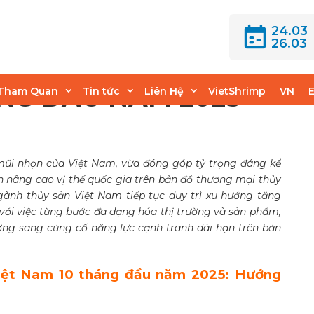
24.03
26.03
T KHẨU THỦY SẢN
ÁNG ĐẦU NĂM 2025
Tham Quan
Tin tức
Liên Hệ
VietShrimp
VN
 mũi nhọn của Việt Nam, vừa đóng góp tỷ trọng đáng kể
 nâng cao vị thế quốc gia trên bản đồ thương mại thủy
gành thủy sản Việt Nam tiếp tục duy trì xu hướng tăng
với việc từng bước đa dạng hóa thị trường và sản phẩm,
ợng sang củng cố năng lực cạnh tranh dài hạn trên bản
iệt Nam 10 tháng đầu năm 2025: Hướng