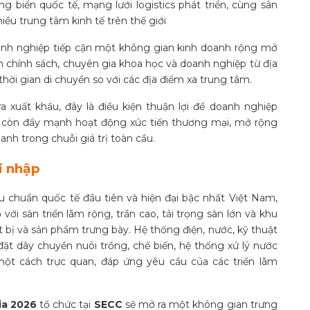
biển quốc tế, mạng lưới logistics phát triển, cùng sân
iều trung tâm kinh tế trên thế giới
nh nghiệp tiếp cận một không gian kinh doanh rộng mở
h chính sách, chuyên gia khoa học và doanh nghiệp từ địa
thời gian di chuyển so với các địa điểm xa trung tâm.
xuất khẩu, đây là điều kiện thuận lợi để doanh nghiệp
 còn đẩy mạnh hoạt động xúc tiến thương mại, mở rộng
anh trong chuỗi giá trị toàn cầu.
i nhập
u chuẩn quốc tế đầu tiên và hiện đại bậc nhất Việt Nam
,
ộ
với sàn triển lãm rộng, trần cao, tải trọng sàn lớn và khu
t bị và sản phẩm trưng bày. Hệ thống điện, nước, kỹ thuật
đặt dây chuyền nuôi trồng, chế biến, hệ thống xử lý nước
một cách trực quan, đáp ứng yêu cầu của các triển lãm
ia 2026
tổ chức tại
SECC
sẽ mở ra một
không gian trưng