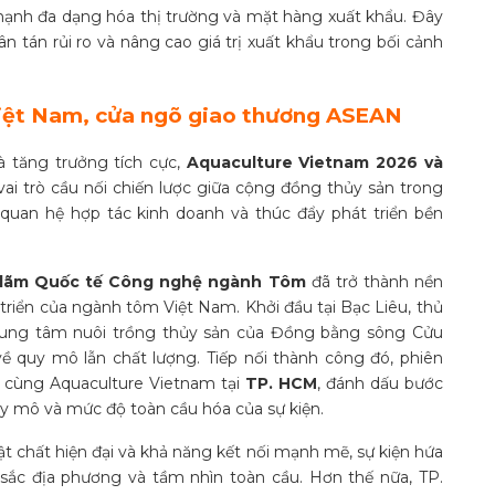
ạnh đa dạng hóa thị trường và mặt hàng xuất khẩu. Đây
ân tán rủi ro và nâng cao giá trị xuất khẩu trong bối cảnh
Việt Nam, cửa ngõ giao thương ASEAN
à tăng trưởng tích cực,
Aquaculture Vietnam 2026 và
i trò cầu nối chiến lược giữa cộng đồng thủy sản trong
quan hệ hợp tác kinh doanh và thúc đẩy phát triển bền
n lãm Quốc tế Công nghệ ngành Tôm
đã trở thành nền
 triển của ngành tôm Việt Nam. Khởi đầu tại Bạc Liêu, thủ
rung tâm nuôi trồng thủy sản của Đồng bằng sông Cửu
 quy mô lẫn chất lượng. Tiếp nối thành công đó,
phiên
 cùng Aquaculture Vietnam tại
TP. HCM
, đánh dấu bước
y mô và mức độ toàn cầu hóa của sự kiện.
vật chất hiện đại và khả năng kết nối mạnh mẽ, sự kiện hứa
sắc địa phương và tầm nhìn toàn cầu. Hơn thế nữa, TP.