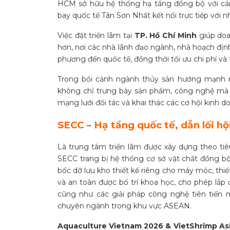
HCM sở hữu hệ thống hạ tầng đồng bộ với cảng 
bay quốc tế Tân Sơn Nhất kết nối trực tiếp với nh
Việc đặt triển lãm tại
TP. Hồ Chí Minh
giúp doa
hơn, nơi các nhà lãnh đạo ngành, nhà hoạch địn
phương đến quốc tế, đồng thời tối ưu chi phí và 
Trong bối cảnh ngành thủy sản hướng mạnh ra 
không chỉ trưng bày sản phẩm, công nghệ mà
mạng lưới đối tác và khai thác các cơ hội kinh do
SECC – Hạ tầng quốc tế, dẫn lối hộ
Là trung tâm triển lãm được xây dựng theo
tiê
SECC trang bị
hệ thống cơ sở vật chất đồng b
bốc dỡ lưu kho thiết kế riêng cho máy móc, thiế
và an toàn được bố trí khoa học, cho phép lắp 
cũng như các giải pháp công nghệ tiên tiến 
chuyên ngành trong khu vực ASEAN.
Aquaculture Vietnam 2026 & VietShrimp As