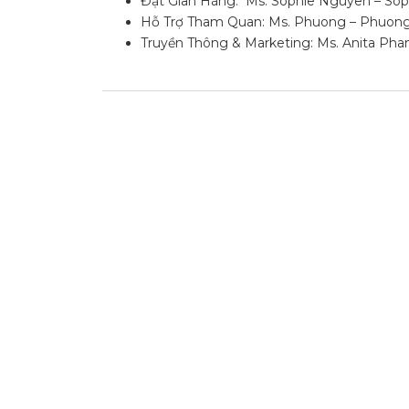
Đặt Gian Hàng: Ms. Sophie Nguyen –
Sop
Hỗ Trợ Tham Quan: Ms. Phuong –
Phuong
Truyền Thông & Marketing: Ms. Anita Ph