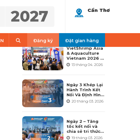
2027
Cần Thơ
LATEST NEWS
Search
EN
Đăng ký
Đặt gian hàng
VietShrimp Asia
& Aquaculture
Vietnam 2026 –
Nền tảng nuôi
13 tháng 04. 2026
trồng thủy sản
quốc tế hàng
đầu và toàn diện
nhất tại Việt
Ngày 3 Khép Lại
Nam
Hành Trình Kết
Nối Và Định Hình
Tương Lai
20 tháng 03. 2026
Ngành Thủy Sản
– VietShrimp
Asia 2026 &
Aquaculture
Ngày 2 – Tăng
Vietnam 2026
tốc kết nối và
chia sẻ tri thức
cho ngành thủy
19 tháng 03. 2026