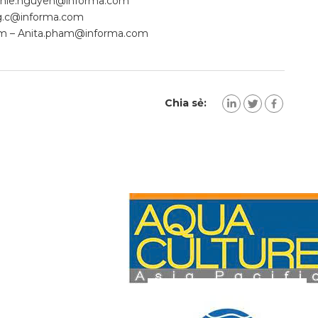
hie.nguyen@informa.com
.c@informa.com
am –
Anita.pham@informa.com
Chia sẻ: