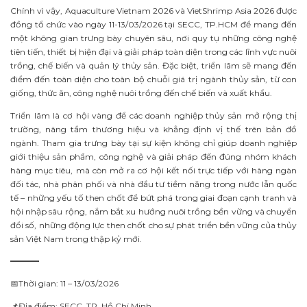
Chính vì vậy, Aquaculture Vietnam 2026 và VietShrimp Asia 2026 được
đồng tổ chức vào ngày 11-13/03/2026 tại SECC, TP.HCM để mang đến
một không gian trưng bày chuyên sâu, nơi quy tụ những công nghệ
tiên tiến, thiết bị hiện đại và giải pháp toàn diện trong các lĩnh vực nuôi
trồng, chế biến và quản lý thủy sản. Đặc biệt, triển lãm sẽ mang đến
điểm đến toàn diện cho toàn bộ chuỗi giá trị ngành thủy sản, từ con
giống, thức ăn, công nghệ nuôi trồng đến chế biến và xuất khẩu.
Triển lãm là cơ hội vàng để các doanh nghiệp thủy sản mở rộng thị
trường, nâng tầm thương hiệu và khẳng định vị thế trên bản đồ
ngành. Tham gia trưng bày tại sự kiện không chỉ giúp doanh nghiệp
giới thiệu sản phẩm, công nghệ và giải pháp đến đúng nhóm khách
hàng mục tiêu, mà còn mở ra cơ hội kết nối trực tiếp với hàng ngàn
đối tác, nhà phân phối và nhà đầu tư tiềm năng trong nước lẫn quốc
tế – những yếu tố then chốt để bứt phá trong giai đoạn cạnh tranh và
hội nhập sâu rộng, nắm bắt xu hướng nuôi trồng bền vững và chuyển
đổi số, những động lực then chốt cho sự phát triển bền vững của thủy
sản Việt Nam trong thập kỷ mới.
———–
📅Thời gian: 11 – 13/03/2026
📌Địa điểm: SECC, TP. Hồ Chí Minh