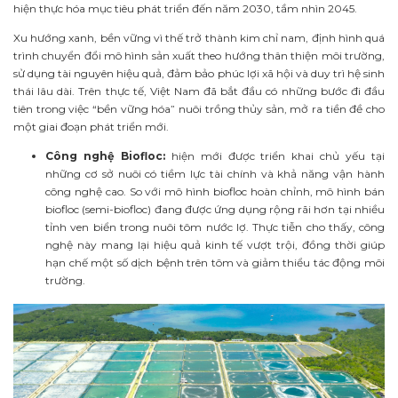
hiện thực hóa mục tiêu phát triển đến năm 2030, tầm nhìn 2045.
Xu hướng xanh, bền vững vì thế trở thành kim chỉ nam, định hình quá
trình chuyển đổi mô hình sản xuất theo hướng thân thiện môi trường,
sử dụng tài nguyên hiệu quả, đảm bảo phúc lợi xã hội và duy trì hệ sinh
thái lâu dài. Trên thực tế, Việt Nam đã bắt đầu có những bước đi đầu
tiên trong việc “bền vững hóa” nuôi trồng thủy sản, mở ra tiền đề cho
một giai đoạn phát triển mới.
Công nghệ Biofloc:
hiện mới được triển khai chủ yếu tại
những cơ sở nuôi có tiềm lực tài chính và khả năng vận hành
công nghệ cao. So với mô hình biofloc hoàn chỉnh, mô hình bán
biofloc (semi-biofloc) đang được ứng dụng rộng rãi hơn tại nhiều
tỉnh ven biển trong nuôi tôm nước lợ. Thực tiễn cho thấy, công
nghệ này mang lại hiệu quả kinh tế vượt trội, đồng thời giúp
hạn chế một số dịch bệnh trên tôm và giảm thiểu tác động môi
trường.