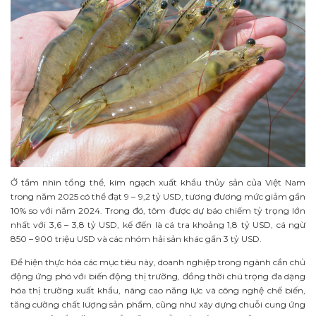
Ở tầm nhìn tổng thể, kim ngạch xuất khẩu thủy sản của Việt Nam
trong năm 2025 có thể đạt 9 – 9,2 tỷ USD, tương đương mức giảm gần
10% so với năm 2024. Trong đó, tôm được dự báo chiếm tỷ trọng lớn
nhất với 3,6 – 3,8 tỷ USD, kế đến là cá tra khoảng 1,8 tỷ USD, cá ngừ
850 – 900 triệu USD và các nhóm hải sản khác gần 3 tỷ USD.
Để hiện thực hóa các mục tiêu này, doanh nghiệp trong ngành cần chủ
động ứng phó với biến động thị trường, đồng thời chú trọng đa dạng
hóa thị trường xuất khẩu, nâng cao năng lực và công nghệ chế biến,
tăng cường chất lượng sản phẩm, cũng như xây dựng chuỗi cung ứng