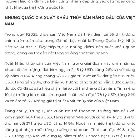
nguyên liệu ổn định và bền vững nhằm đáp ứng yêu cầu ngày càng
khắt khe của thị trường quốc tế.
NHỮNG QUỐC GIA XUẤT KHẨU THỦY SẢN HÀNG ĐẦU CỦA VIỆT
NAM
Trong quý I/2025, thủy sản Việt Nam đã hiện diện tại 56 thị trường
chính trên toàn cầu, trong đó nổi bật nhất là Trung Quốc, Mỹ, Nhật
Bản và Australia. Đây tiếp tục là những điểm đến xuất khẩu quan
trọng, đóng vai trò dẫn dắt tăng trưởng cho toàn ngành.
Xuất khẩu thủy sản của Việt Nam trong giai đoạn này ghi nhận sự
phục hồi ấn tượng, đạt kim ngạch 2,45 tỷ USD, tăng 26% so với cùng
kỳ năm 2024. Riêng tháng 3/2025, giá trị xuất khẩu đạt gần 889 triệu
USD, tăng gần 20%, cho thấy xu hướng tăng trưởng vẫn được duy trì,
dù tốc độ đã có dấu hiệu chậm lại so với hai tháng đầu năm. Tính riêng
10 thị trường lớn nhất, kim ngạch xuất khẩu đạt 1,78 tỷ USD, tăng 24%
và chiếm tới 77% tổng giá trị xuất khẩu thủy sản của Việt Nam.
Đáng chú ý, Trung Quốc vươn lên trở thành thị trường dẫn đầu với
kim ngạch 464 triệu USD, tăng mạnh 74% so với cùng kỳ. Mỹ giữ vị trí
thứ hai với 371 triệu USD, tăng 14,8%. Ngoài ra, nhiều thị trường khác
cũng ghi nhận mức tăng trưởng khả quan: Thái Lan đạt 69,8 triệu
USD, tăng 27,5% so với cùng kỳ năm trước, Canada đạt 61,8 triệu USD,