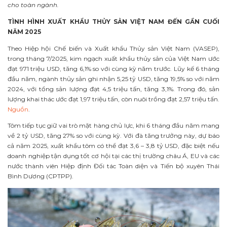
cho toàn ngành.
TÌNH HÌNH XUẤT KHẨU THỦY SẢN VIỆT NAM ĐẾN GẦN CUỐI
NĂM 2025
Theo Hiệp hội Chế biến và Xuất khẩu Thủy sản Việt Nam (VASEP),
trong tháng 7/2025, kim ngạch xuất khẩu thủy sản của Việt Nam ước
đạt 971 triệu USD, tăng 6,1% so với cùng kỳ năm trước. Lũy kế 6 tháng
đầu năm, ngành thủy sản ghi nhận 5,25 tỷ USD, tăng 19,5% so với năm
2024, với tổng sản lượng đạt 4,5 triệu tấn, tăng 3,1%. Trong đó, sản
lượng khai thác ước đạt 1,97 triệu tấn, còn nuôi trồng đạt 2,57 triệu tấn.
Nguồn
.
Tôm tiếp tục giữ vai trò mặt hàng chủ lực, khi 6 tháng đầu năm mang
về 2 tỷ USD, tăng 27% so với cùng kỳ. Với đà tăng trưởng này, dự báo
cả năm 2025, xuất khẩu tôm có thể đạt 3,6 – 3,8 tỷ USD, đặc biệt nếu
doanh nghiệp tận dụng tốt cơ hội tại các thị trường châu Á, EU và các
nước thành viên Hiệp định Đối tác Toàn diện và Tiến bộ xuyên Thái
Bình Dương (CPTPP).