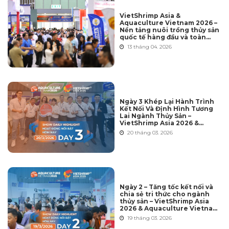
VietShrimp Asia &
Aquaculture Vietnam 2026 –
Nền tảng nuôi trồng thủy sản
quốc tế hàng đầu và toàn
diện nhất tại Việt Nam
13 tháng 04. 2026
Ngày 3 Khép Lại Hành Trình
Kết Nối Và Định Hình Tương
Lai Ngành Thủy Sản –
VietShrimp Asia 2026 &
Aquaculture Vietnam 2026
20 tháng 03. 2026
Ngày 2 – Tăng tốc kết nối và
chia sẻ tri thức cho ngành
thủy sản – VietShrimp Asia
2026 & Aquaculture Vietnam
2026
19 tháng 03. 2026