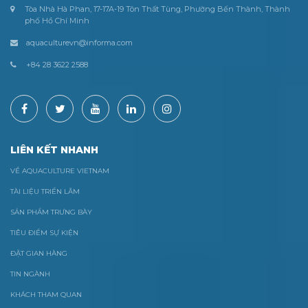
Tòa Nhà Hà Phan, 17-17A-19 Tôn Thất Tùng, Phường Bến Thành, Thành
phố Hồ Chí Minh
aquaculturevn@informa.com
+84 28 3622 2588
LIÊN KẾT NHANH
VỀ AQUACULTURE VIETNAM
TÀI LIỆU TRIỂN LÃM
SẢN PHẨM TRƯNG BÀY
TIÊU ĐIỂM SỰ KIỆN
ĐẶT GIAN HÀNG
TIN NGÀNH
KHÁCH THAM QUAN