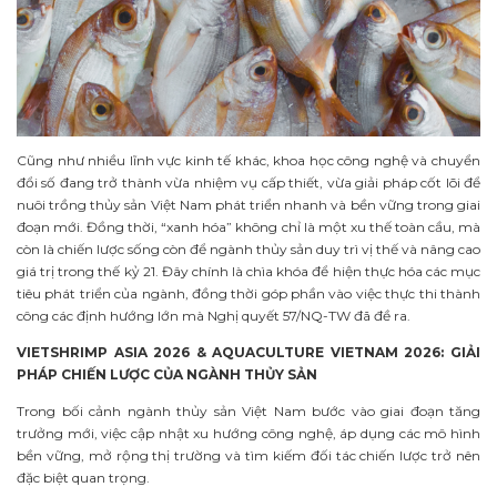
Cũng như nhiều lĩnh vực kinh tế khác, khoa học công nghệ và chuyển
đổi số đang trở thành vừa nhiệm vụ cấp thiết, vừa giải pháp cốt lõi để
nuôi trồng thủy sản Việt Nam phát triển nhanh và bền vững trong giai
đoạn mới. Đồng thời, “xanh hóa” không chỉ là một xu thế toàn cầu, mà
còn là chiến lược sống còn để ngành thủy sản duy trì vị thế và nâng cao
giá trị trong thế kỷ 21. Đây chính là chìa khóa để hiện thực hóa các mục
tiêu phát triển của ngành, đồng thời góp phần vào việc thực thi thành
công các định hướng lớn mà Nghị quyết 57/NQ-TW đã đề ra.
VIETSHRIMP ASIA 2026 & AQUACULTURE VIETNAM 2026: GIẢI
PHÁP CHIẾN LƯỢC CỦA NGÀNH THỦY SẢN
Trong bối cảnh ngành thủy sản Việt Nam bước vào giai đoạn tăng
trưởng mới, việc cập nhật xu hướng công nghệ, áp dụng các mô hình
bền vững, mở rộng thị trường và tìm kiếm đối tác chiến lược trở nên
đặc biệt quan trọng.