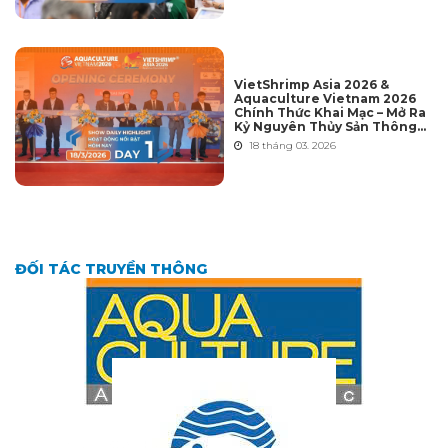
VietShrimp Asia 2026 &
Aquaculture Vietnam 2026
Chính Thức Khai Mạc – Mở Ra
Kỷ Nguyên Thủy Sản Thông
Minh Hội Nhập Toàn Cầu
18 tháng 03. 2026
ĐỐI TÁC TRUYỀN THÔNG