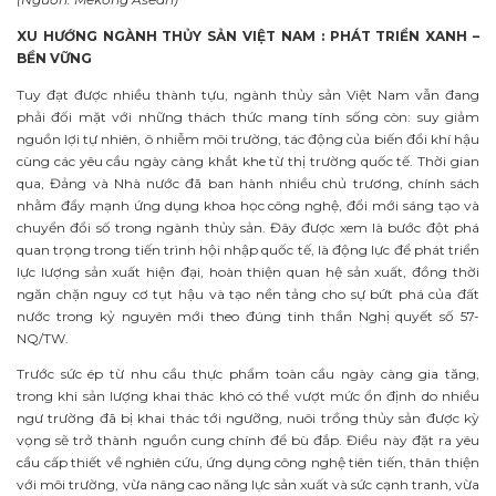
XU HƯỚNG NGÀNH THỦY SẢN VIỆT NAM : PHÁT TRIỂN XANH –
BỀN VỮNG
Tuy đạt được nhiều thành tựu, ngành thủy sản Việt Nam vẫn đang
phải đối mặt với những thách thức mang tính sống còn: suy giảm
nguồn lợi tự nhiên, ô nhiễm môi trường, tác động của biến đổi khí hậu
cùng các yêu cầu ngày càng khắt khe từ thị trường quốc tế. Thời gian
qua, Đảng và Nhà nước đã ban hành nhiều chủ trương, chính sách
nhằm đẩy mạnh ứng dụng khoa học công nghệ, đổi mới sáng tạo và
chuyển đổi số trong ngành thủy sản. Đây được xem là bước đột phá
quan trọng trong tiến trình hội nhập quốc tế, là động lực để phát triển
lực lượng sản xuất hiện đại, hoàn thiện quan hệ sản xuất, đồng thời
ngăn chặn nguy cơ tụt hậu và tạo nền tảng cho sự bứt phá của đất
nước trong kỷ nguyên mới theo đúng tinh thần Nghị quyết số 57-
NQ/TW.
Trước sức ép từ nhu cầu thực phẩm toàn cầu ngày càng gia tăng,
trong khi sản lượng khai thác khó có thể vượt mức ổn định do nhiều
ngư trường đã bị khai thác tới ngưỡng, nuôi trồng thủy sản được kỳ
vọng sẽ trở thành nguồn cung chính để bù đắp. Điều này đặt ra yêu
cầu cấp thiết về nghiên cứu, ứng dụng công nghệ tiên tiến, thân thiện
với môi trường, vừa nâng cao năng lực sản xuất và sức cạnh tranh, vừa