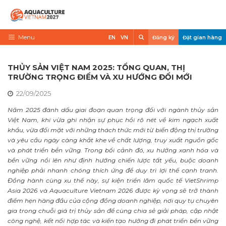
Skip
to
content
Search
Menu
EN
VN
Đăng ký
Đặt gian hàng
Trang chủ
THỦY SẢN VIỆT NAM 2025: TỔNG QUAN, THỊ
Về triển lãm
TRƯỜNG TRỌNG ĐIỂM VÀ XU HƯỚNG ĐỔI MỚI
22/09/2025
Trưng Bày
Năm 2025 đánh dấu giai đoạn quan trọng đối với ngành thủy sản
Tham Quan
Việt Nam, khi vừa ghi nhận sự phục hồi rõ nét về kim ngạch xuất
khẩu, vừa đối mặt với những thách thức mới từ biến động thị trường
Tin tức
và yêu cầu ngày càng khắt khe về chất lượng, truy xuất nguồn gốc
và phát triển bền vững. Trong bối cảnh đó, xu hướng xanh hóa và
Liên Hệ
bền vững nổi lên như định hướng chiến lược tất yếu, buộc doanh
nghiệp phải nhanh chóng thích ứng để duy trì lợi thế cạnh tranh.
VietShrimp
Đồng hành cùng xu thế này, sự kiện triển lãm quốc tế VietShrimp
Asia 2026 và Aquaculture Vietnam 2026 được kỳ vọng sẽ trở thành
điểm hẹn hàng đầu của cộng đồng doanh nghiệp, nơi quy tụ chuyên
gia trong chuỗi giá trị thủy sản để cùng chia sẻ giải pháp, cập nhật
công nghệ, kết nối hợp tác và kiến tạo hướng đi phát triển bền vững