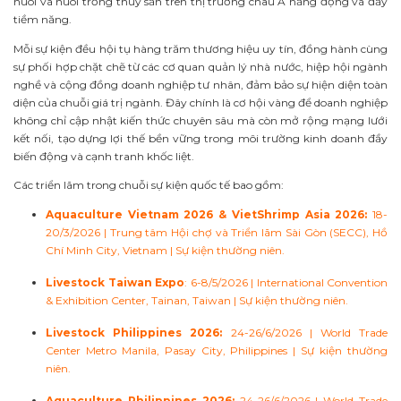
nuôi và nuôi trồng thủy sản trên thị trường châu Á năng động và đầy
tiềm năng.
Mỗi sự kiện đều hội tụ hàng trăm thương hiệu uy tín, đồng hành cùng
sự phối hợp chặt chẽ từ các cơ quan quản lý nhà nước, hiệp hội ngành
nghề và cộng đồng doanh nghiệp tư nhân, đảm bảo sự hiện diện toàn
diện của chuỗi giá trị ngành. Đây chính là cơ hội vàng để doanh nghiệp
không chỉ cập nhật kiến thức chuyên sâu mà còn mở rộng mạng lưới
kết nối, tạo dựng lợi thế bền vững trong môi trường kinh doanh đầy
biến động và cạnh tranh khốc liệt.
Các triển lãm trong chuỗi sự kiện quốc tế bao gồm:
Aquaculture Vietnam 2026 & VietShrimp Asia 2026:
18-
20/3/2026 | Trung tâm Hội chợ và Triển lãm Sài Gòn (SECC), Hồ
Chí Minh City, Vietnam | Sự kiện thường niên.
Livestock Taiwan Expo
: 6-8/5/2026 | International Convention
& Exhibition Center, Tainan, Taiwan | Sự kiện thường niên.
Livestock Philippines 2026:
24-26/6/2026 | World Trade
Center Metro Manila, Pasay City, Philippines | Sự kiện thường
niên.
Aquaculture Philippines 2026:
24-26/6/2026 | World Trade