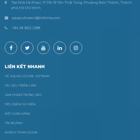
Tòa Nhà Hà Phan, 17-17A-19 Tôn Thất Tùng, Phường Bến Thành, Thành
phố Hồ Chí Minh
aquaculturevn@informa.com
+84 28 3622 2588
LIÊN KẾT NHANH
VỀ AQUACULTURE VIETNAM
TÀI LIỆU TRIỂN LÃM
SẢN PHẨM TRƯNG BÀY
TIÊU ĐIỂM SỰ KIỆN
ĐẶT GIAN HÀNG
TIN NGÀNH
KHÁCH THAM QUAN