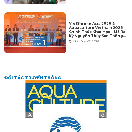
VietShrimp Asia 2026 &
Aquaculture Vietnam 2026
Chính Thức Khai Mạc – Mở Ra
Kỷ Nguyên Thủy Sản Thông
Minh Hội Nhập Toàn Cầu
18 tháng 03. 2026
ĐỐI TÁC TRUYỀN THÔNG