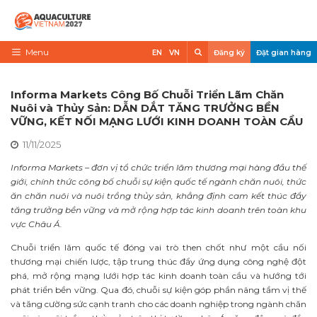
Skip
to
content
Search
Menu
EN
VN
Đăng ký
Đặt gian hàng
Trang chủ
Informa Markets Công Bố Chuỗi Triển Lãm Chăn
Về triển lãm
Nuôi và Thủy Sản: DẪN DẮT TĂNG TRƯỞNG BỀN
VỮNG, KẾT NỐI MẠNG LƯỚI KINH DOANH TOÀN CẦU
Trưng Bày
11/11/2025
Tham Quan
Informa Markets – đơn vị tổ chức triển lãm thương mại hàng đầu thế
giới, chính thức công bố chuỗi sự kiện quốc tế ngành chăn nuôi, thức
Tin tức
ăn chăn nuôi và nuôi trồng thủy sản, khẳng định cam kết thúc đẩy
tăng trưởng bền vững và mở rộng hợp tác kinh doanh trên toàn khu
Liên Hệ
vực Châu Á.
VietShrimp
Chuỗi triển lãm quốc tế đóng vai trò then chốt như một cầu nối
thương mại chiến lược, tập trung thúc đẩy ứng dụng công nghệ đột
phá, mở rộng mạng lưới hợp tác kinh doanh toàn cầu và hướng tới
phát triển bền vững. Qua đó, chuỗi sự kiện góp phần nâng tầm vị thế
và tăng cường sức cạnh tranh cho các doanh nghiệp trong ngành chăn