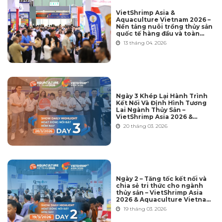
VietShrimp Asia &
Aquaculture Vietnam 2026 –
Nền tảng nuôi trồng thủy sản
quốc tế hàng đầu và toàn
diện nhất tại Việt Nam
13 tháng 04. 2026
Ngày 3 Khép Lại Hành Trình
Kết Nối Và Định Hình Tương
Lai Ngành Thủy Sản –
VietShrimp Asia 2026 &
Aquaculture Vietnam 2026
20 tháng 03. 2026
Ngày 2 – Tăng tốc kết nối và
chia sẻ tri thức cho ngành
thủy sản – VietShrimp Asia
2026 & Aquaculture Vietnam
2026
19 tháng 03. 2026