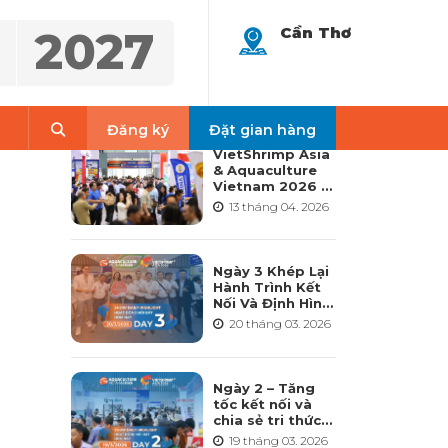
2027
Cần Thơ
LATEST NEWS
Search
Đăng ký
Đặt gian hàng
VietShrimp Asia
& Aquaculture
Vietnam 2026 –
Nền tảng nuôi
13 tháng 04. 2026
trồng thủy sản
quốc tế hàng
đầu và toàn diện
nhất tại Việt
Ngày 3 Khép Lại
Nam
Hành Trình Kết
Nối Và Định Hình
Tương Lai
20 tháng 03. 2026
Ngành Thủy Sản
– VietShrimp
Asia 2026 &
Aquaculture
Ngày 2 – Tăng
Vietnam 2026
tốc kết nối và
chia sẻ tri thức
cho ngành thủy
19 tháng 03. 2026