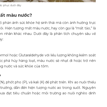
ắc phục dưới đây
mất màu nước?
ố phản ánh sức khỏe hệ sinh thái mà còn ảnh hưởng trực
uôi. Hiện tượng mất màu nước, hay còn gọi là “mất tảo,” là
n nhân khác nhau. Dưới đây là phân tích chuyên sâu về
y:
ormol hoặc Glutaraldehyde với liều lượng không kiểm soát
ảo bị phá hủy hàng loạt, màu nước sẽ nhạt đi hoặc trở nên
ng nước và sức khỏe của tôm.
o
, phốt pho (P), và kali (K) để phát triển. Khi ao nuôi thiếu
 trưởng, dẫn đến hiện tượng nước ao trong suốt. Nguyên
hưa đạt tiêu chuẩn hoặc môi trường ao nuôi nghèo dinh