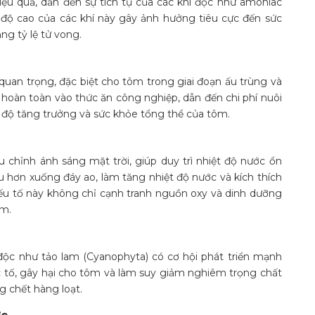
iệu quả, dẫn đến sự tích tụ của các khí độc như amoniac
ồng độ cao của các khí này gây ảnh hưởng tiêu cực đến sức
ng tỷ lệ tử vong.
quan trọng, đặc biệt cho tôm trong giai đoạn ấu trùng và
hoàn toàn vào thức ăn công nghiệp, dẫn đến chi phí nuôi
 độ tăng trưởng và sức khỏe tổng thể của tôm.
 chỉnh ánh sáng mặt trời, giúp duy trì nhiệt độ nước ổn
u hơn xuống đáy ao, làm tăng nhiệt độ nước và kích thích
yếu tố này không chỉ cạnh tranh nguồn oxy và dinh dưỡng
ôm.
ảo độc như tảo lam (Cyanophyta) có cơ hội phát triển mạnh
c tố, gây hại cho tôm và làm suy giảm nghiêm trọng chất
g chết hàng loạt.