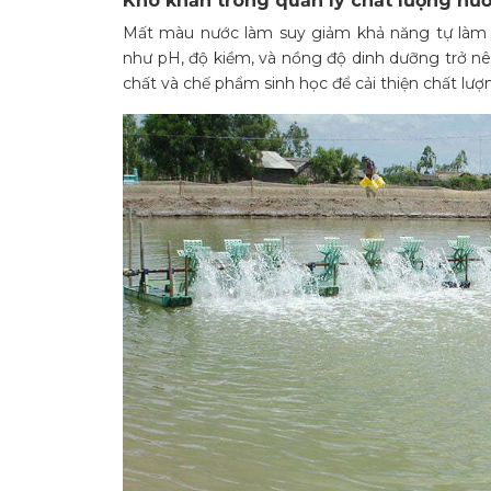
Khó khăn trong quản lý chất lượng nư
Mất màu nước làm suy giảm khả năng tự làm sạ
như pH, độ kiềm, và nồng độ dinh dưỡng trở nê
chất và chế phẩm sinh học để cải thiện chất lượ