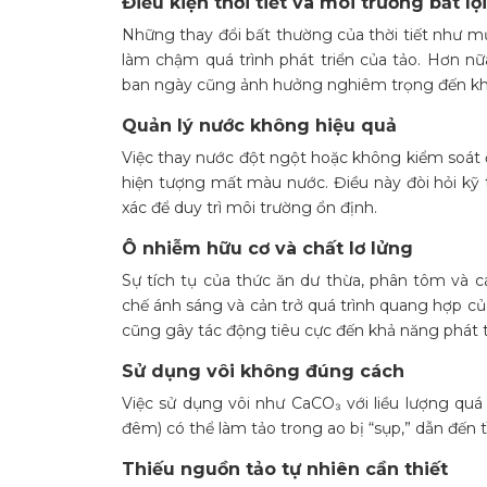
Điều kiện thời tiết và môi trường bất lợi
Những thay đổi bất thường của thời tiết như mư
làm chậm quá trình phát triển của tảo. Hơn n
ban ngày cũng ảnh hưởng nghiêm trọng đến khả
Quản lý nước không hiệu quả
Việc thay nước đột ngột hoặc không kiểm soát 
hiện tượng mất màu nước. Điều này đòi hỏi kỹ 
xác để duy trì môi trường ổn định.
Ô nhiễm hữu cơ và chất lơ lửng
Sự tích tụ của thức ăn dư thừa, phân tôm và c
chế ánh sáng và cản trở quá trình quang hợp của
cũng gây tác động tiêu cực đến khả năng phát t
Sử dụng vôi không đúng cách
Việc sử dụng vôi như CaCO₃ với liều lượng qu
đêm) có thể làm tảo trong ao bị “sụp,” dẫn đến
Thiếu nguồn tảo tự nhiên cần thiết