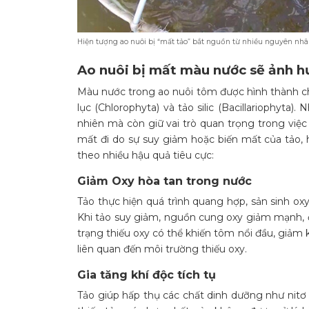
Hiện tượng ao nuôi bị “mất tảo” bắt nguồn từ nhiều nguyên nh
Ao nuôi bị mất màu nước sẽ ảnh 
Màu nước trong ao nuôi tôm được hình thành chủ
lục (Chlorophyta) và tảo silic (Bacillariophyta
nhiên mà còn giữ vai trò quan trọng trong việc
mất đi do sự suy giảm hoặc biến mất của tảo, 
theo nhiều hậu quả tiêu cực:
Giảm Oxy hòa tan trong nước
Tảo thực hiện quá trình quang hợp, sản sinh o
Khi tảo suy giảm, nguồn cung oxy giảm mạnh, đặ
trạng thiếu oxy có thể khiến tôm nổi đầu, giảm
liên quan đến môi trường thiếu oxy.
Gia tăng khí độc tích tụ
Tảo giúp hấp thụ các chất dinh dưỡng như nitơ