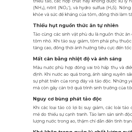
thiếu tảo, các hợp chất này không được xử lý h
(NH₃), nitrit (NO₂⁻), và hydro sulfua (H₂S). N
khỏe và sức đề kháng của tôm, đồng thời làm tă
Thiếu hụt nguồn thức ăn tự nhiên
Tảo cùng các sinh vật phù du là nguồn thức ăn 
tôm nhỏ. Khi tảo suy giảm, tôm phải phụ thuộc 
tăng cao, đồng thời ảnh hưởng tiêu cực đến tốc
Mất cân bằng nhiệt độ và ánh sáng
Màu nước phù hợp đóng vai trò hấp thụ và điều
định. Khi nước ao quá trong, ánh sáng xuyên sâ
sự phát triển của rong đáy và tảo độc. Những 
mà còn gây cản trở quá trình sinh trưởng của t
Nguy cơ bùng phát tảo độc
Khi các loại tảo có lợi bị suy giảm, các loài t
mẽ do thiếu sự cạnh tranh. Tảo lam sản sinh độ
lượng nước trong ao, thậm chí dẫn đến tình trạn