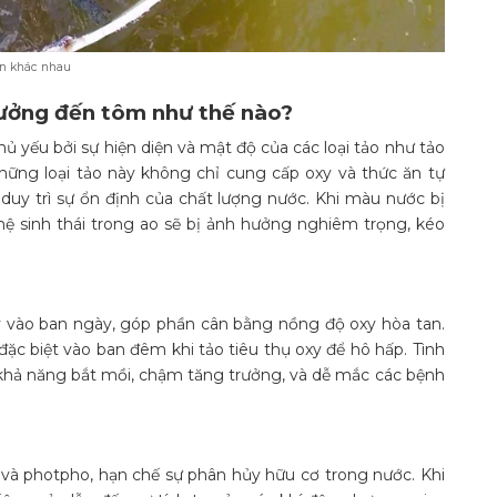
ân khác nhau
hưởng đến tôm như thế nào?
 yếu bởi sự hiện diện và mật độ của các loại tảo như tảo
). Những loại tảo này không chỉ cung cấp oxy và thức ăn tự
 duy trì sự ổn định của chất lượng nước. Khi màu nước bị
hệ sinh thái trong ao sẽ bị ảnh hưởng nghiêm trọng, kéo
xy vào ban ngày, góp phần cân bằng nồng độ oxy hòa tan.
c biệt vào ban đêm khi tảo tiêu thụ oxy để hô hấp. Tình
 khả năng bắt mồi, chậm tăng trưởng, và dễ mắc các bệnh
 và photpho, hạn chế sự phân hủy hữu cơ trong nước. Khi