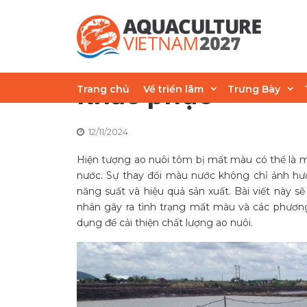
Skip
to
content
Vì sao tôm nuôi b
khắc phục
Trang chủ
Về triển lãm
Trưng Bày
12/11/2024
Hiện tượng ao nuôi tôm bị mất màu có thể là m
nước. Sự thay đổi màu nước không chỉ ảnh h
năng suất và hiệu quả sản xuất. Bài viết này 
nhân gây ra tình trạng mất màu và các phươn
dụng để cải thiện chất lượng ao nuôi.