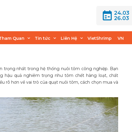
24.03
26.03
uôi tôm phù hợp cho
Tham Quan
Tin tức
Liên Hệ
VietShrimp
VN
an trọng nhất trong hệ thống nuôi tôm công nghiệp. Bạn
ững hậu quả nghiêm trọng như tôm chết hàng loạt, chất
iểu rõ hơn về vai trò của quạt nuôi tôm, cách chọn mua và