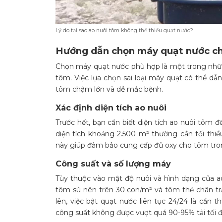
Lý do tại sao ao nuôi tôm không thể thiếu quạt nước?
Hướng dẫn chọn máy quạt nước ch
Chọn máy quạt nước phù hợp là một trong nhữn
tôm. Việc lựa chọn sai loại máy quạt có thể dẫ
tôm chậm lớn và dễ mắc bệnh.
Xác định diện tích ao nuôi
Trước hết, bạn cần biết diện tích ao nuôi tôm đ
diện tích khoảng 2.500 m² thường cần tối th
này giúp đảm bảo cung cấp đủ oxy cho tôm tron
Công suất và số lượng máy
Tùy thuộc vào mật độ nuôi và hình dạng của ao
tôm sú nên trên 30 con/m² và tôm thẻ chân tr
lên, việc bật quạt nước liên tục 24/24 là cần 
công suất không được vượt quá 90-95% tải tối đ