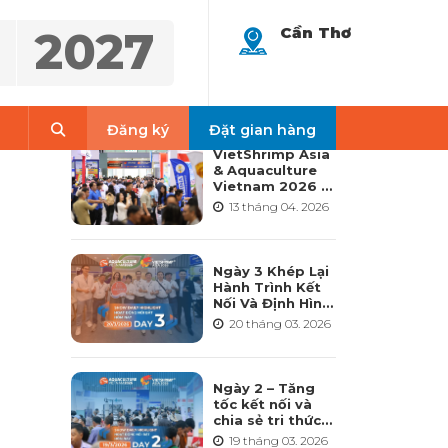
2027
Cần Thơ
LATEST NEWS
Search
Đăng ký
Đặt gian hàng
VietShrimp Asia
& Aquaculture
Vietnam 2026 –
Nền tảng nuôi
13 tháng 04. 2026
trồng thủy sản
quốc tế hàng
đầu và toàn diện
nhất tại Việt
Ngày 3 Khép Lại
Nam
Hành Trình Kết
Nối Và Định Hình
Tương Lai
20 tháng 03. 2026
Ngành Thủy Sản
– VietShrimp
Asia 2026 &
Aquaculture
Ngày 2 – Tăng
Vietnam 2026
tốc kết nối và
chia sẻ tri thức
cho ngành thủy
19 tháng 03. 2026