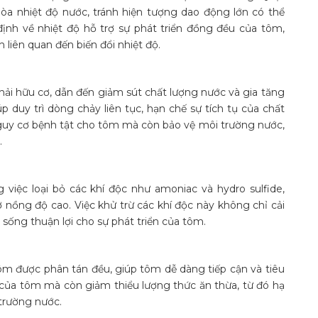
hòa nhiệt độ nước, tránh hiện tượng dao động lớn có thể
nh về nhiệt độ hỗ trợ sự phát triển đồng đều của tôm,
liên quan đến biến đổi nhiệt độ.
thải hữu cơ, dẫn đến giảm sút chất lượng nước và gia tăng
úp duy trì dòng chảy liên tục, hạn chế sự tích tụ của chất
 nguy cơ bệnh tật cho tôm mà còn bảo vệ môi trường nước,
.
việc loại bỏ các khí độc như amoniac và hydro sulfide,
ở nồng độ cao. Việc khử trừ các khí độc này không chỉ cải
sống thuận lợi cho sự phát triển của tôm.
ôm được phân tán đều, giúp tôm dễ dàng tiếp cận và tiêu
 của tôm mà còn giảm thiểu lượng thức ăn thừa, từ đó hạ
 trường nước.