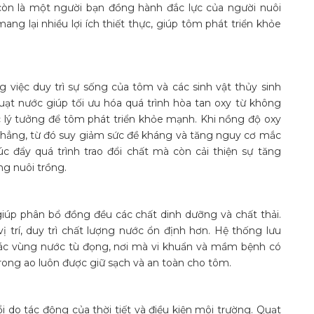
còn là một người bạn đồng hành đắc lực của người nuôi
ng lại nhiều lợi ích thiết thực, giúp tôm phát triển khỏe
 việc duy trì sự sống của tôm và các sinh vật thủy sinh
uạt nước giúp tối ưu hóa quá trình hòa tan oxy từ không
 lý tưởng để tôm phát triển khỏe mạnh. Khi nồng độ oxy
 thẳng, từ đó suy giảm sức đề kháng và tăng nguy cơ mắc
c đẩy quá trình trao đổi chất mà còn cải thiện sự tăng
ng nuôi trồng.
giúp phân bổ đồng đều các chất dinh dưỡng và chất thải.
ị trí, duy trì chất lượng nước ổn định hơn. Hệ thống lưu
các vùng nước tù đọng, nơi mà vi khuẩn và mầm bệnh có
rong ao luôn được giữ sạch và an toàn cho tôm.
i do tác động của thời tiết và điều kiện môi trường. Quạt