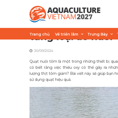
Skip
to
content
Cách chọn quạt n
từng loại ao nuôi
Trang chủ
Về triển lãm
Trưng Bày
30/09/2024
Quạt nuôi tôm là một trong những thiết bị qu
có biết rằng việc thiếu oxy có thể gây ra nh
lượng thịt tôm giảm? Bài viết này sẽ giúp bạn h
sử dụng quạt hiệu quả.