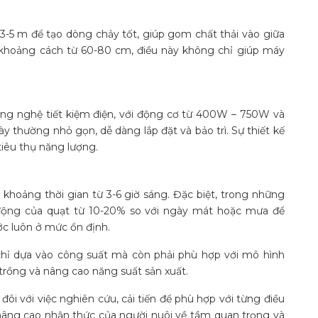
3-5 m để tạo dòng chảy tốt, giúp gom chất thải vào giữa
i khoảng cách từ 60-80 cm, điều này không chỉ giúp máy
ng nghệ tiết kiệm điện, với động cơ từ 400W – 750W và
y thường nhỏ gọn, dễ dàng lắp đặt và bảo trì. Sự thiết kế
iêu thụ năng lượng.
g khoảng thời gian từ 3-6 giờ sáng. Đặc biệt, trong những
 động của quạt từ 10-20% so với ngày mát hoặc mưa để
c luôn ở mức ổn định​.
hỉ dựa vào công suất mà còn phải phù hợp với mô hình
trồng và nâng cao năng suất sản xuất.
ôi với việc nghiên cứu, cải tiến để phù hợp với từng điều
 nâng cao nhận thức của người nuôi về tầm quan trọng và